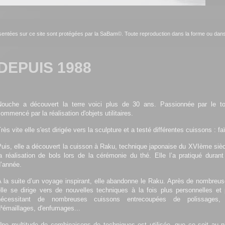
ésentées sur ce site sont protégées par la SaBam©. Toute reproduction dans la forme ou dans l
DEPUIS 1988
Nouche a découvert la terre voici plus de 30 ans. Passionnée par le to
ommencé par la réalisation d'objets utilitaires.
rès vite elle s'est dirigée vers la sculpture et a testé différentes cuissons : fa
uis, elle a découvert la cuisson à Raku, technique japonaise du XVIème siècl
a réalisation de bols lors de la cérémonie du thé. Elle l’a pratiqué duran
d’année.
A la suite d’un voyage inspirant, elle abandonne le Raku. Après de nombreu
elle se dirige vers de nouvelles techniques à la fois plus personnelles et
nécessitant de nombreuses cuissons entrecoupées de polissages, 
¹émaillages, d'enfumages...
Une multitude de combinaisons de techniques est utilisée, que ce soit au 