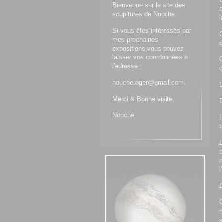
Bienvenue sur le site des
d
scupltures de Nouche.
l
Si vous êtes intéressés par
mes prochaines
q
expositions,vous pouvez
laisser vos coordonnées à
C
l'adresse :
q
nouche.oger@gmail.com
L
Merci & Bonne visite.
D
Nouche
L
t
L
l
D
C
m
s