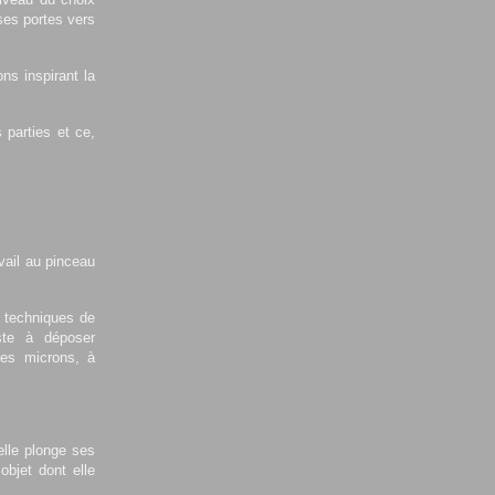
ses portes vers
ns inspirant la
 parties et ce,
avail au pinceau
s techniques de
iste à déposer
ues microns, à
elle plonge ses
objet dont elle