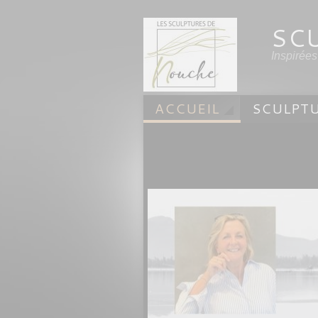
SC
Inspirée
ACCUEIL
SCULPTU
SCULPTURES PAYSAG
LES ORS
HOME BY
ACTUALITÉS
MEDI