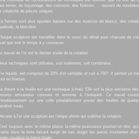
es terres, du façonnage, des cuissons, des finitions, … ouvrant de nombreu
a créativité de pièces uniques.
Ce formes sont plus épurées basées sur des nuances de blancs, des créatio
uiétude, le bien-être.
haque sculpture est travaillée dans le souci du détail pour chacune de ces
uel que soit le temps à y consacrer.
e travail de l’or est le dernier stade de la création.
eux techniques sont utilisées, soit isolément, soit combinées.
’or liquide, est composé de 20% d’or véritable et cuit à 780°. Il permet un tr
out en finesse.
a dorure à la feuille est une technique à froid. Elle est la plus ancienne de
dorures artisanales connues et remonte à l’antiquité. Ce travail cons
minutieusement sur une colle préalablement posée des feuilles de quelq
’endroit voulu.
écorer à l’or une sculpture est l’étape ultime qui sublime la création.
'est toujours avec le même plaisir, la même jouissance pourrait-on dire, qu’
ains dans la terre faisant surgir de ses doigts les parois montantes d'un 
eule visualise la forme finale.