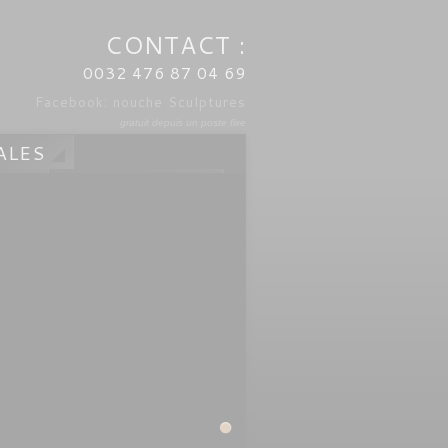
CONTACT :
0032 476 87 04 69
Facebook: nouche Sculptures
gratuit depuis un poste fixe
ALES
UX
LUMINAIRES
L'ATELIER
CV