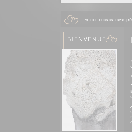
Attention, toutes les oeuvres pr
BIENVENUE
c
T
P
l
d