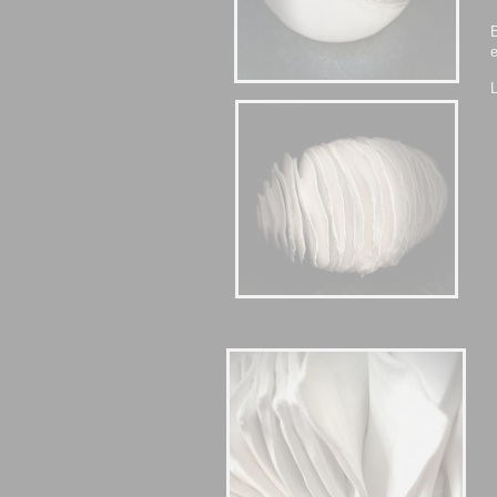
E
e
L