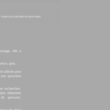
'esprit est passible de poursuites.
urnage, elle a
ïence, grès...
e utilisée pour
t une quinzaine
ses recherches,
 plus élaborées
de gravures,
niveau du choix